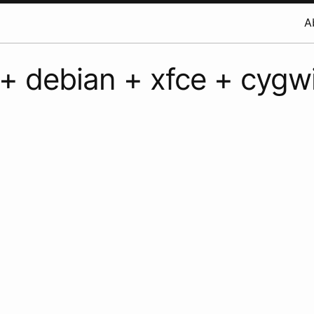
A
 + debian + xfce + cygw