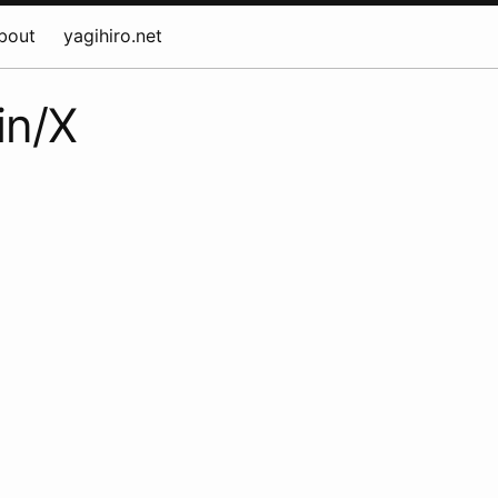
bout
yagihiro.net
in/X