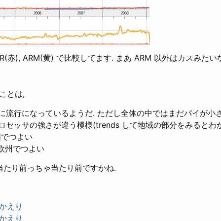
INER(赤), ARM(黄) で比較してます. まあ ARM 以外はカスみた
ことは,
に流行になっているようだ. ただし全体の中ではまだパイが小さ
セッサの強さが違う模様(trends して地域の部分をみるとわ
国でつよい
欧州でつよい
 当たり前っちゃ当たり前ですかね.
りかえり
りかえり