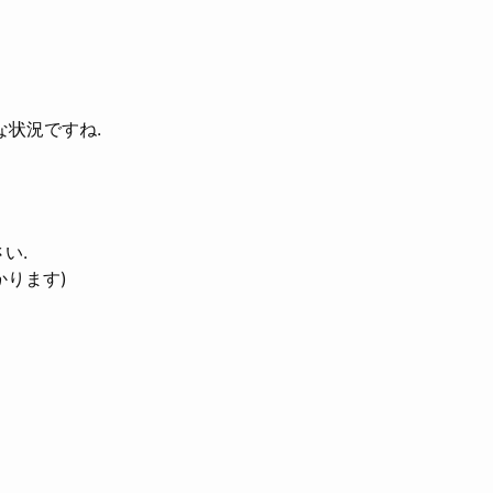
いな状況ですね.
い.
かります)