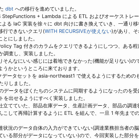
した
dbt
への移行を進めていました。
 StepFunctions + Lambda による ETL およびオーケス
mi による IaC 実装を徐々に dbt 向けに書き換えていき、一通
移行できないクエリ(
WITH RECURSIVEが使えない
)があり、
ことにしました。
BQ Policy Tag 付きのカラムをクエリできるようにしつつ、あ
か調査し、実装しました。
りそんなにいい感じには着地できなかった(機能が足りない)の
ようかというところに来ております。
クデータセットを asia-northeast1 で使えるようにするた
たりしました。
のデータをぼくたちのシステムに同期するようになったのを受
トを出せるようにすべく実装しました。
仕立てていた、部品在庫データ、生産計画データ、部品の調達
んこして再帰計算するように ETL を組んで、一旦 1 年先ま
。
達状況のデータ自体の入力ができていない(調達業務担当者の脳
ている部分がデータになっていない)ので、今回実装した部分