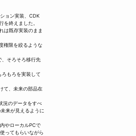
トレーション実装、CDK
り移行を終えました。
それは既存実装のまま
る程度権限を絞るような
で、そろそろ移行先
めのもろもろを実装して
けて、未来の部品在
状況のデータをすべ
での未来が見えるように
内やローカルPCで
を使ってもらいながら