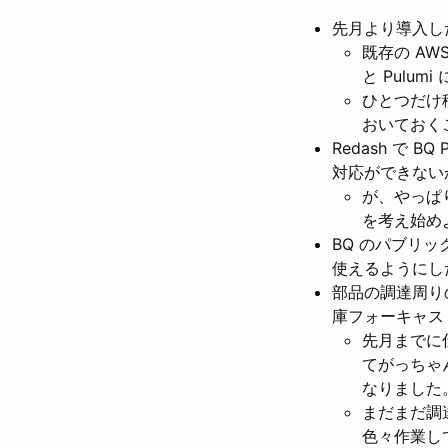
先月より導入
既存の AWS
と Pulu
ひとつだけ
おいておく
Redash で 
対応ができない
が、やっぱ
を考え始め
BQ のパブリッ
使えるようにし
部品の調達周り
庫フォーキャス
先月までに
てがっちゃ
なりました
まだまだ調
色々作業し