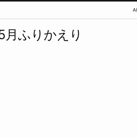
A
年5月ふりかえり