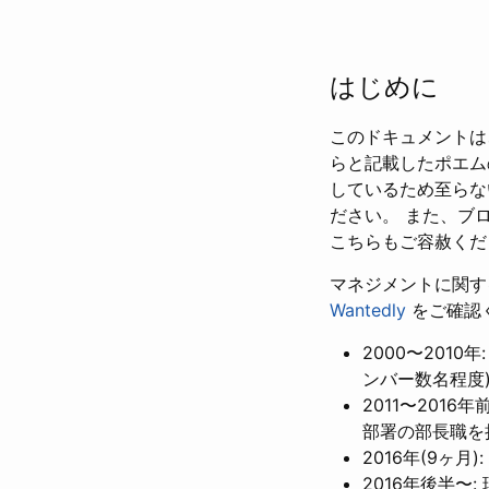
はじめに
このドキュメントは
らと記載したポエム
しているため至らな
ださい。 また、ブ
こちらもご容赦くだ
マネジメントに関す
Wantedly
をご確認
2000〜201
ンバー数名程度
2011〜201
部署の部長職を
2016年(9ヶ
2016年後半