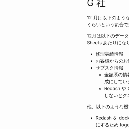
G 社
12 月は以下のような活
くらいという割合で
12月は以下のデー
Sheets あたり
修理実績情報
お客様からのお
サブスク情報
金額系の情報
成にしてい
Redash や
しないとク
他、以下のような機
Redash を d
にするため lo