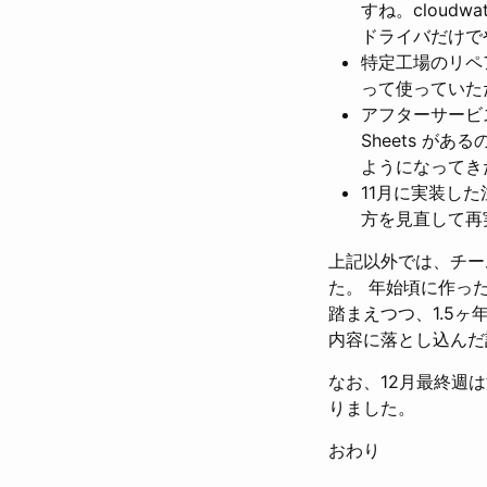
すね。cloudw
ドライバだけで
特定工場のリペ
って使っていた
アフターサービ
Sheets が
ようになってきた
11月に実装し
方を見直して再
上記以外では、チーム
た。 年始頃に作っ
踏まえつつ、1.5
内容に落とし込んだ
なお、12月最終週
りました。
おわり