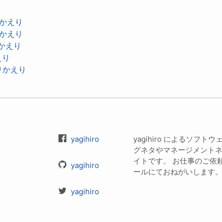
りかえり
りかえり
りかえり
えり
ふりかえり
yagihiro
yagihiro によるソフ
グネタやマネージメント
イトです。 お仕事のご依頼は 
yagihiro
ールにておねがいします
yagihiro