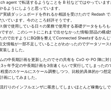
atch agent で転送するようなことを B 社などではやっていますが
やるようにしようと思っています。
ア実績ダッシュボードを作れるか相談を受けたので Redash 
だいています。今のところ好評そうです。
ス側で使用している日々の業務で使用する基礎データをもろもろ含
あるのですが、このシートにこれまで出せなかった情報(部品の構成
ので出すようにBQ側を整えてConnected Sheetsするか
た注文情報が一部不足していることがわかったのでデータソース
実装しました。
の中長期計画を更新したのでその共有を CxO や PO 陣に
た3ヶ年予定の中長期計画を3倍速くらいで実行してしまったので
ヶ年程度のスケールにスケール調整しつつ、比較的具体的かつ想
計画にしてみました。
は流行りのインフルエンザに罹患してしまいほとんど稼働なし